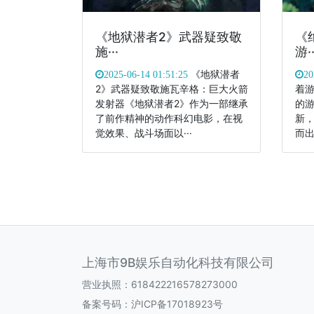
《地狱潜者2》武器疑致敬
《
施···
游··
《地狱潜者
2025-06-14 01:51:25
20
2》武器疑致敬施瓦辛格：巨大火箭
着
发射器《地狱潜者2》作为一部继承
的
了前作精神的动作科幻电影，在视
新
觉效果、战斗场面以···
而出
上海市9B娱乐自动化科技有限公司
营业执照：618422216578273000
备案号码：
沪ICP备17018923号