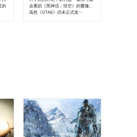
过的
会重蹈《黑神话：悟空》的覆辙。
虽然《GTA6》仍未正式发···