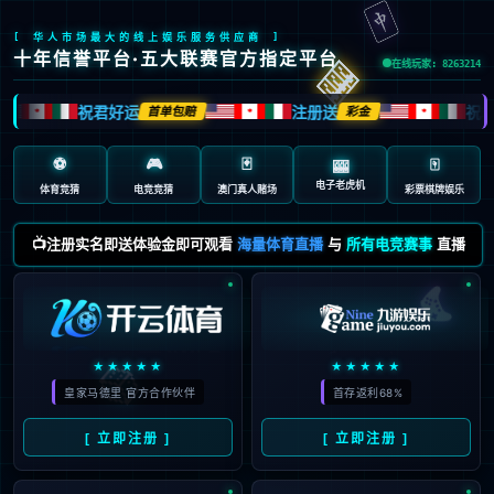
🀄️
[ 华人市场最大的线上娱乐服务供应商 ]
🎰
十年信誉平台·五大联赛官方指定平台
在线玩家: 8263214
祝君好运
注册送
祝君
首单包赔
彩金
🍁
🍁
🍁
⚽
🎮
🃏
🀄️
🎰
电子老虎机
体育竞猜
电竞竞猜
澳门真人赌场
彩票棋牌娱乐
📺注册实名即送体验金即可观看
海量体育直播
与
所有电竞赛事
直播
🎮
🎲
★★★★★
★★★★★
皇家马德里 官方合作伙伴
首存返利68%
[ 立即注册 ]
[ 立即注册 ]